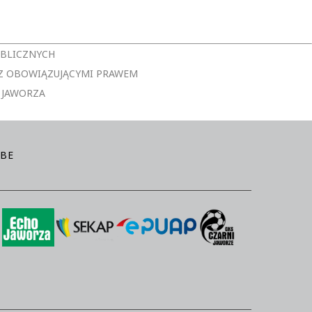
UBLICZNYCH
Z OBOWIĄZUJĄCYMI PRAWEM
 JAWORZA
BE