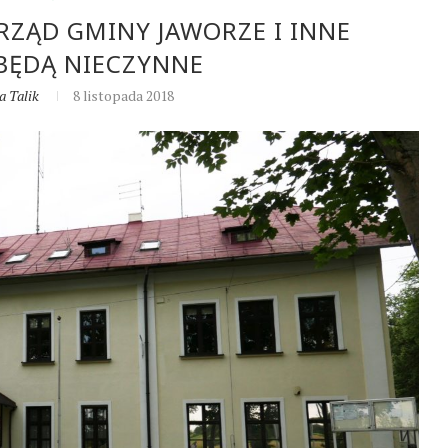
URZĄD GMINY JAWORZE I INNE
BĘDĄ NIECZYNNE
a Talik
8 listopada 2018