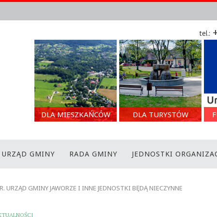
+
tel.:
DLA MIESZKAŃCÓW
DLA TURYSTÓW
F
URZĄD GMINY
RADA GMINY
JEDNOSTKI ORGANIZA
R. URZĄD GMINY JAWORZE I INNE JEDNOSTKI BĘDĄ NIECZYNNE
KTUALNOŚCI