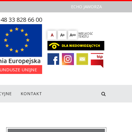
ECHO JAWORZA
48 33 828 66 00
WIELKOŚĆ
A
A+
A++
TEKSTU
UNDUSZE UNIJNE
CYJNE
KONTAKT