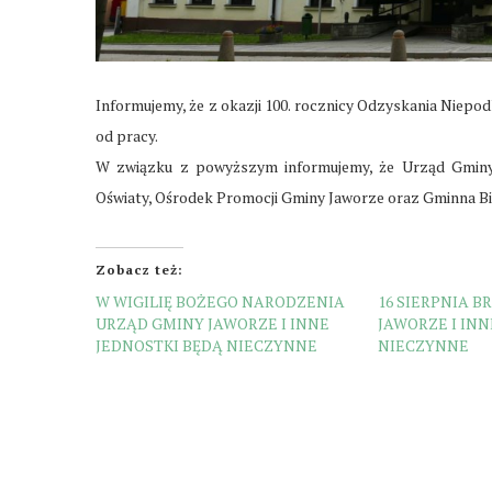
Informujemy, że z okazji 100. rocznicy Odzyskania Niepod
od pracy.
W związku z powyższym informujemy, że Urząd Gminy
Oświaty, Ośrodek Promocji Gminy Jaworze oraz Gminna Bib
Zobacz też:
W WIGILIĘ BOŻEGO NARODZENIA
16 SIERPNIA B
URZĄD GMINY JAWORZE I INNE
JAWORZE I INN
JEDNOSTKI BĘDĄ NIECZYNNE
NIECZYNNE