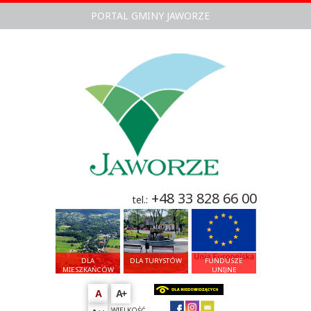
PORTAL GMINY JAWORZE
+48 33 828 66 00
tel.:
DLA
DLA TURYSTÓW
FUNDUSZE
MIESZKAŃCÓW
UNIJNE
A
A+
WIELKOŚĆ