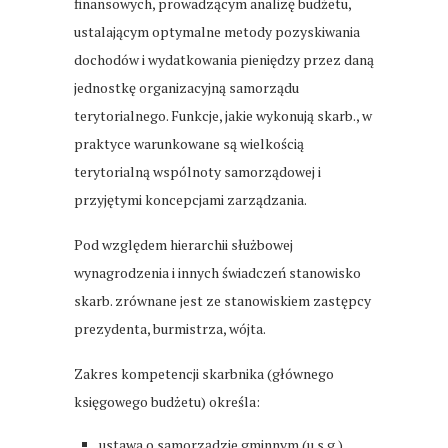
finansowych, prowadzącym analizę budżetu,
ustalającym optymalne metody pozyskiwania
dochodów i wydatkowania pieniędzy przez daną
jednostkę organizacyjną samorządu
terytorialnego. Funkcje, jakie wykonują skarb., w
praktyce warunkowane są wielkością
terytorialną wspólnoty samorządowej i
przyjętymi koncepcjami zarządzania.
Pod względem hierarchii służbowej
wynagrodzenia i innych świadczeń stanowisko
skarb. zrównane jest ze stanowiskiem zastępcy
prezydenta, burmistrza, wójta.
Zakres kompetencji skarbnika (głównego
księgowego budżetu) określa:
ustawa o samorządzie gminnym (u.s.g.)