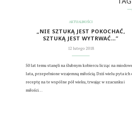
TAG
AKTUALNOŚCI
„NIE SZTUKĄ JEST POKOCHAĆ,
SZTUKĄ JEST WYTRWAĆ…”
12 lutego 2018
50 lat temu stanęli na ślubnym kobiercu licząc na miodow
lata, przepełnione wzajemną miłością. Dziś wielu pyta ich 
receptę na te wspólne pół wieku, trwając w szacunku i
miłości…