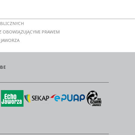
UBLICZNYCH
Z OBOWIĄZUJĄCYMI PRAWEM
 JAWORZA
BE