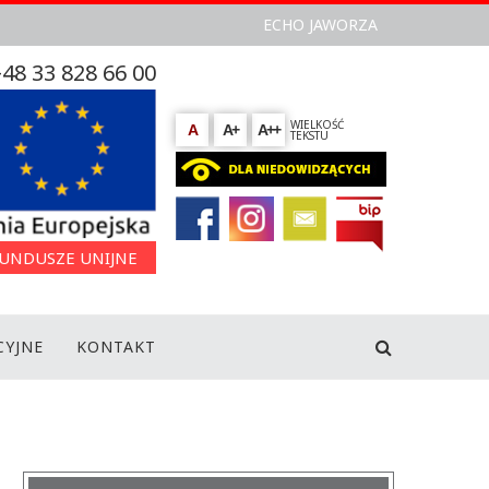
ECHO JAWORZA
48 33 828 66 00
WIELKOŚĆ
A
A+
A++
TEKSTU
UNDUSZE UNIJNE
CYJNE
KONTAKT