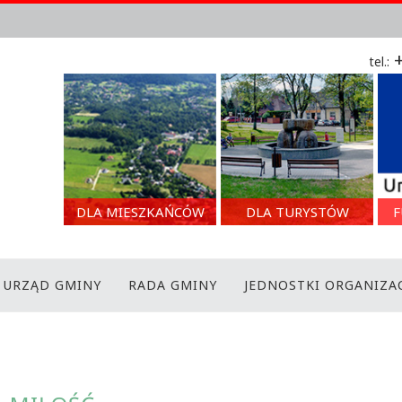
+
tel.:
DLA MIESZKAŃCÓW
DLA TURYSTÓW
F
URZĄD GMINY
RADA GMINY
JEDNOSTKI ORGANIZA