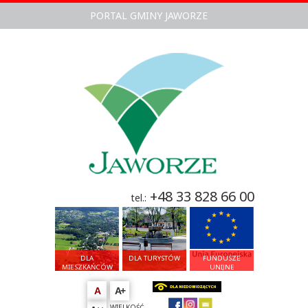
PORTAL GMINY JAWORZE
+48 33 828 66 00
tel.:
DLA
DLA TURYSTÓW
FUNDUSZE
MIESZKAŃCÓW
UNIJNE
A
A+
WIELKOŚĆ