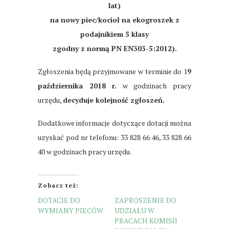
lat)
na nowy piec/kocioł na ekogroszek z
podajnikiem 5 klasy
zgodny z normą
PN EN303-5:2012).
Zgłoszenia będą przyjmowane w terminie do 1
9
października 2018 r.
w godzinach pracy
urzędu,
decyduje kolejność zgłoszeń.
Dodatkowe informacje dotyczące dotacji można
uzyskać pod nr telefonu: 33 828 66 46, 33 828 66
40 w godzinach pracy urzędu.
Zobacz też:
DOTACJE DO
ZAPROSZENIE DO
WYMIANY PIECÓW
UDZIAŁU W
PRACACH KOMISJI